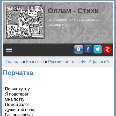
Перейти к основному содержанию
Оллам - Стихи
Классическая и современная
поэзия мира
Главное меню
Главная
»
Классика
»
Русские поэты
»
Фет Афанасий
Вы здесь
Перчатка
Перчатку эту
Я подстерег:
Она поэту
Немой залог
Душистой ночи,
Где при свечах