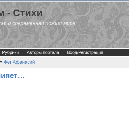
 - Стихи
кая и современная поэзия мира
Рубрики
Авторы портала
Вход/Регистрация
»
Фет Афанасий
 сияет…