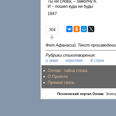
Ты ни слова, – замолчу я,
И – пошел куда ни будь!
1847
304
Голос за!
Фет Афанасий. Текст произведени
Рубрики стихотворения:
о зиме
короткие
8 строк
Оллам - тайна слова
О Проекте
Прямая связь
Поэтический портал Оллам
. Элект