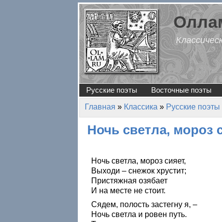
Перейти к основному содержанию
Оллам
Классичес
Русские поэты
Восточные поэты
Главная
»
Классика
»
Русские поэты
Вы здесь
Ночь светла, мороз
Ночь светла, мороз сияет,
Выходи – снежок хрустит;
Пристяжная озябает
И на месте не стоит.
Сядем, полость застегну я, –
Ночь светла и ровен путь.