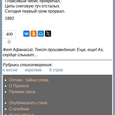
Плаксивый чибис прокричал,
Цепь снеговую туч отсталых
Сегодня первый гром прорвал.
1882
409
Голос за!
Фет Афанасий. Текст произведения: Еще, еще! Ах,
сердце слышит…
Рубрики стихотворения:
о весне
короткие
8 строк
Оллам - тайна слова
О Проекте
Прямая связь
Опубликовать стихи
Статейник
Наши друзья