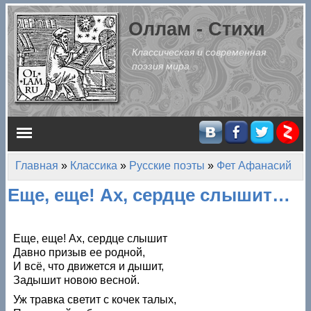
Перейти к основному содержанию
Оллам - Стихи
Классическая и современная
поэзия мира
Главное меню
Главная
»
Классика
»
Русские поэты
»
Фет Афанасий
Вы здесь
Еще, еще! Ах, сердце слышит…
Еще, еще! Ах, сердце слышит
Давно призыв ее родной,
И всё, что движется и дышит,
Задышит новою весной.
Уж травка светит с кочек талых,