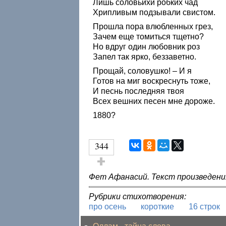
Лишь соловьихи робких чад
Хрипливым подзывали свистом.
Прошла пора влюбленных грез,
Зачем еще томиться тщетно?
Но вдруг один любовник роз
Запел так ярко, беззаветно.
Прощай, соловушко! – И я
Готов на миг воскреснуть тоже,
И песнь последняя твоя
Всех вешних песен мне дороже.
1880?
344
Голос за!
Фет Афанасий. Текст произведени
Рубрики стихотворения:
про осень
короткие
16 строк