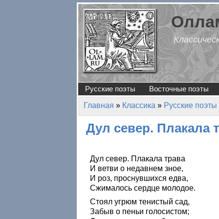
Перейти к основному содержанию
Оллам
Классичес
Русские поэты
Восточные поэты
Главная
»
Классика
»
Русские поэты
Вы здесь
Дул север. Плакала
Дул север. Плакала трава
И ветви о недавнем зное,
И роз, проснувшихся едва,
Сжималось сердце молодое.
Стоял угрюм тенистый сад,
Забыв о пеньи голосистом;