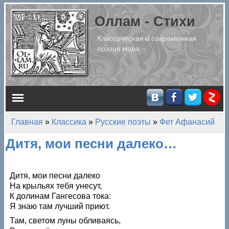
Перейти к основному содержанию
Оллам - Стихи
Классическая и современная
поэзия мира
Главное меню
Главная
»
Классика
»
Русские поэты
»
Фет Афанасий
Вы здесь
Дитя, мои песни далеко…
Дитя, мои песни далеко
На крыльях тебя унесут,
К долинам Гангесова тока:
Я знаю там лучший приют.
Там, светом луны обливаясь,