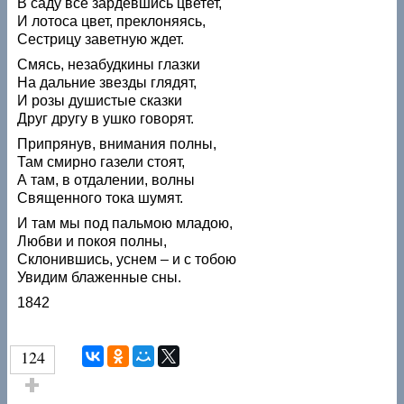
В саду всё зардевшись цветет,
И лотоса цвет, преклоняясь,
Сестрицу заветную ждет.
Смясь, незабудкины глазки
На дальние звезды глядят,
И розы душистые сказки
Друг другу в ушко говорят.
Припрянув, внимания полны,
Там смирно газели стоят,
А там, в отдалении, волны
Священного тока шумят.
И там мы под пальмою младою,
Любви и покоя полны,
Склонившись, уснем – и с тобою
Увидим блаженные сны.
1842
124
Голос за!