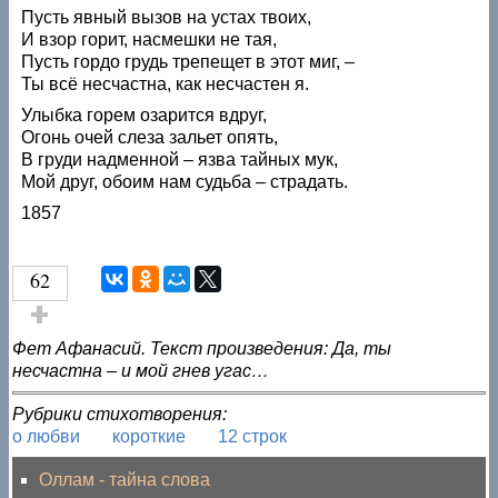
Пусть явный вызов на устах твоих,
И взор горит, насмешки не тая,
Пусть гордо грудь трепещет в этот миг, –
Ты всё несчастна, как несчастен я.
Улыбка горем озарится вдруг,
Огонь очей слеза зальет опять,
В груди надменной – язва тайных мук,
Мой друг, обоим нам судьба – страдать.
1857
62
Голос за!
Фет Афанасий. Текст произведения: Да, ты
несчастна – и мой гнев угас…
Рубрики стихотворения:
о любви
короткие
12 строк
Оллам - тайна слова