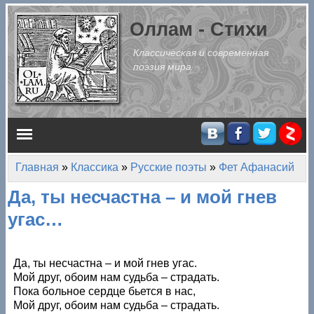
Перейти к основному содержанию
Оллам - Стихи
Классическая и современная
поэзия мира
Главное меню
Главная
»
Классика
»
Русские поэты
»
Фет Афанасий
Вы здесь
Да, ты несчастна – и мой гнев
угас…
Да, ты несчастна – и мой гнев угас.
Мой друг, обоим нам судьба – страдать.
Пока больное сердце бьется в нас,
Мой друг, обоим нам судьба – страдать.