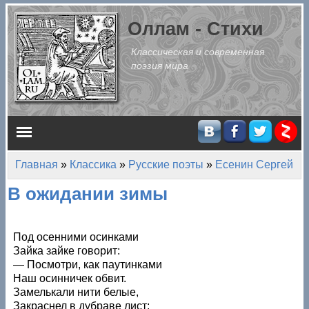
Перейти к основному содержанию
Оллам - Стихи
Классическая и современная
поэзия мира
Главное меню
Главная
»
Классика
»
Русские поэты
»
Есенин Сергей
Вы здесь
В ожидании зимы
Под осенними осинками
Зайка зайке говорит:
— Посмотри, как паутинками
Наш осинничек обвит.
Замелькали нити белые,
Закраснел в дубраве лист;