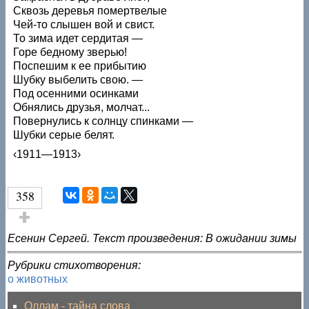
Сквозь деревья помертвелые
Чей-то слышен вой и свист.
То зима идет сердитая —
Горе бедному зверью!
Поспешим к ее прибытию
Шубку выбелить свою. —
Под осенними осинками
Обнялись друзья, молчат...
Повернулись к солнцу спинками —
Шубки серые белят.
‹1911—1913›
358
Голос за!
Есенин Сергей. Текст произведения: В ожидании зимы
Рубрики стихотворения:
о животных
Оллам - тайна слова