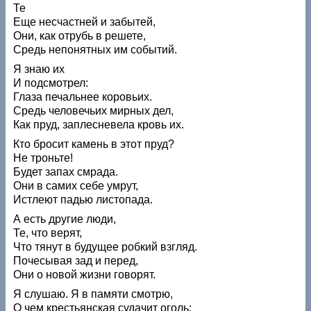
Те
Еще несчастней и забытей,
Они, как отрубь в решете,
Средь непонятных им событий.
Я знаю их
И подсмотрел:
Глаза печальнее коровьих.
Средь человечьих мирных дел,
Как пруд, заплесневела кровь их.
Кто бросит камень в этот пруд?
Не троньте!
Будет запах смрада.
Они в самих себе умрут,
Истлеют падью листопада.
А есть другие люди,
Те, что верят,
Что тянут в будущее робкий взгляд.
Почесывая зад и перед,
Они о новой жизни говорят.
Я слушаю. Я в памяти смотрю,
О чем крестьянская судачит оголь: