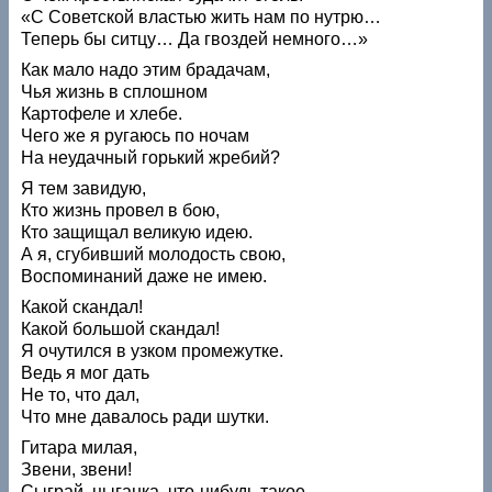
«С Советской властью жить нам по нутрю…
Теперь бы ситцу… Да гвоздей немного…»
Как мало надо этим брадачам,
Чья жизнь в сплошном
Картофеле и хлебе.
Чего же я ругаюсь по ночам
На неудачный горький жребий?
Я тем завидую,
Кто жизнь провел в бою,
Кто защищал великую идею.
А я, сгубивший молодость свою,
Воспоминаний даже не имею.
Какой скандал!
Какой большой скандал!
Я очутился в узком промежутке.
Ведь я мог дать
Не то, что дал,
Что мне давалось ради шутки.
Гитара милая,
Звени, звени!
Сыграй, цыганка, что‑нибудь такое,