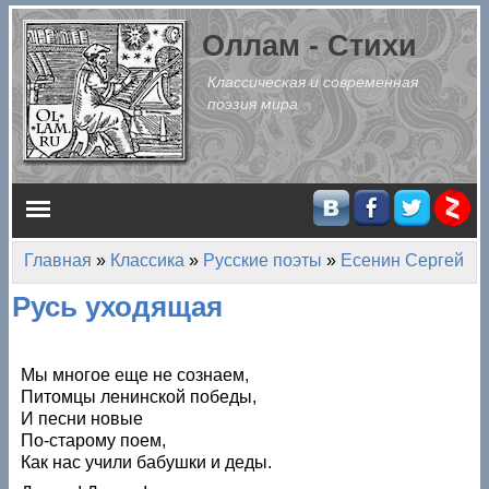
Перейти к основному содержанию
Оллам - Стихи
Классическая и современная
поэзия мира
Главное меню
Главная
»
Классика
»
Русские поэты
»
Есенин Сергей
Вы здесь
Русь уходящая
Мы многое еще не сознаем,
Питомцы ленинской победы,
И песни новые
По‑старому поем,
Как нас учили бабушки и деды.