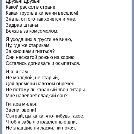
Друзья! Друзья!
Какой раскол в стране,
Какая грусть в кипении веселом!
Знать, оттого так хочется и мне,
Задрав штаны,
Бежать за комсомолом.
Я уходящих в грусти не виню,
Ну, где же старикам
За юношами гнаться?
Они несжатой рожью на корню
Остались догнивать и осыпаться.
И я, я сам –
Не молодой, не старый,
Для времени навозом обречен.
Не потому ль кабацкий звон гитары
Мне навевает сладкий сон?
Гитара милая,
Звени, звени!
Сыграй, цыганка, что‑нибудь такое,
Чтоб я забыл отравленные дни,
Не знавшие ни ласки, ни покоя.