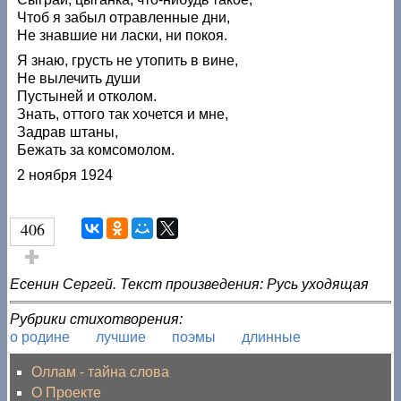
Чтоб я забыл отравленные дни,
Не знавшие ни ласки, ни покоя.
Я знаю, грусть не утопить в вине,
Не вылечить души
Пустыней и отколом.
Знать, оттого так хочется и мне,
Задрав штаны,
Бежать за комсомолом.
2 ноября 1924
406
Голос за!
Есенин Сергей. Текст произведения: Русь уходящая
Рубрики стихотворения:
о родине
лучшие
поэмы
длинные
Оллам - тайна слова
О Проекте