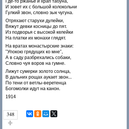
Где-то ржанье и храп табуна,
И зовет их с большой колокольни
Гулкий звон, словно зык чугуна.
Отряхают старухи дулейки,
Вяжут девки косницы до пят.
Из подворья с высокой келейки
На платки их монахи глядят.
На вратах монастырские знаки:
"Упокою грядущих ко мне",
А в саду разбрехались собаки,
Словно чуя воров на гумне.
Лижут сумерки золото солнца,
В дальних рощах аукает звон...
По тени от ветлы-веретенца
Богомолки идут на канон.
1914
348
Голос за!