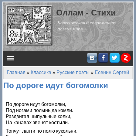
Перейти к основному содержанию
Оллам - Стихи
Классическая и современная
поэзия мира
Главное меню
Главная
»
Классика
»
Русские поэты
»
Есенин Сергей
Вы здесь
По дороге идут богомолки
По дороге идут богомолки,
Под ногами полынь да комли.
Раздвигая щипульные колки,
На канавах звенят костыли.
Топчут лапти по полю кукольни,