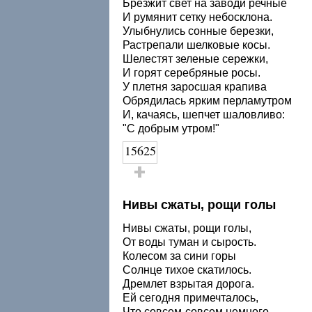
Брезжит свет на заводи речные
И румянит сетку небосклона.
Улыбнулись сонные березки,
Растрепали шелковые косы.
Шелестят зеленые сережки,
И горят серебряные росы.
У плетня заросшая крапива
Обрядилась ярким перламутром
И, качаясь, шепчет шаловливо:
"С добрым утром!"
15625
Голос за!
Нивы сжаты, рощи голы
Нивы сжаты, рощи голы,
От воды туман и сырость.
Колесом за сини горы
Солнце тихое скатилось.
Дремлет взрытая дорога.
Ей сегодня примечталось,
Что совсем‑совсем немного