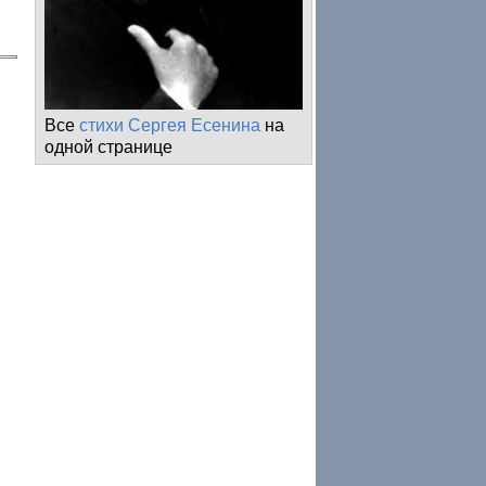
Все
стихи Сергея Есенина
на
одной странице