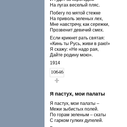
На лугах веселый пляс.
Побегу по мятой стежке
На приволь зеленых лех,
Мне навстречу, как сережки,
Прозвенит девичий смех.
Если крикнет рать святая:
«Кинь ты Русь, живи в раю!»
Я скажу: «Не надо рая,
Дайте родину мою».
1914
10646
Голос за!
Я пастух, мои палаты
Я пастух, мои палаты –
Межи зыбистых полей.
По горам зеленым – скаты
С гарком гулких дупелей.