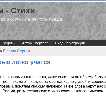
 - Стихи
кая и современная поэзия мира
Рубрики
Авторы портала
Вход/Регистрация
»
Есенин Сергей
рые легко учатся
нина запоминаются легко, даже если они по объему больш
ут нет никакого – каждое слово написано душой и сердцем
овами, понятны любому человеку. Такие слова берут нас з
. Рифма, ритм есенинских стихов сочетаются со смыслом, 