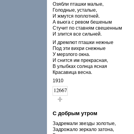
Озябли пташки малые,
Голодные, усталые,
И жмутся поплотней.
А вьюга с ревом бешеным
Стучит по ставням свешенным
И злится все сильней.
И дремлют пташки нежные
Под эти вихри снежные
У мерзлого окна.
И снится им прекрасная,
В улыбках солнца ясная
Красавица весна.
1910
12667
Голос за!
С добрым утром
Задремали звезды золотые,
Задрожало зеркало затона,