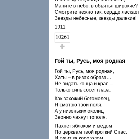
Маните в небо, в объятья широкие?
Смотрите нежно так, сердце ласкает
Звезды небесные, звезды далекие!
1911
10261
Голос за!
Гой ты, Русь, моя родная
Гой ты, Русь, моя родная,
Хаты – в ризах образа…
Не видать конца и края –
Только синь сосет глаза.
Как захожий богомолец,
Я смотрю твои поля.
А у низеньких околиц
Звонно чахнут тополя.
Пахнет яблоком и медом
По церквам твой кроткий Спас.
И гудит за корогодом