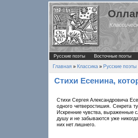
Перейти к основному содержанию
Оллам
Классичес
Русские поэты
Восточные поэты
Главная
»
Классика
»
Русские поэты
Вы здесь
Стихи Есенина, кото
Стихи Сергея Александровича Есе
одного четверостишия. Секрета т
Искренние чувства, выраженные сл
душу и не забываются уже никогда
них нет лишнего.