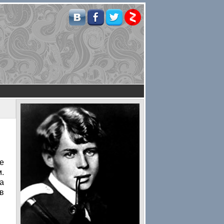
е
.
а
в