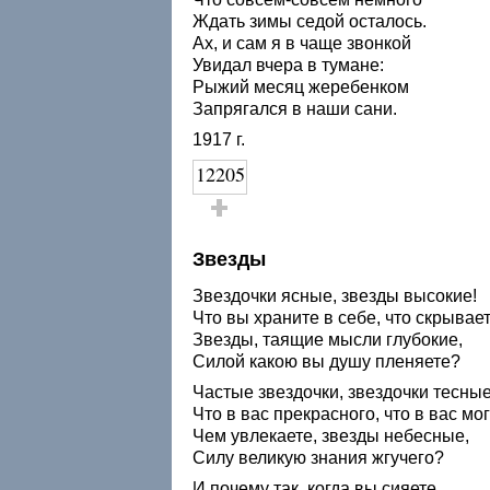
Ждать зимы седой осталось.
Ах, и сам я в чаще звонкой
Увидал вчера в тумане:
Рыжий месяц жеребенком
Запрягался в наши сани.
1917 г.
12205
Голос за!
Звезды
Звездочки ясные, звезды высокие!
Что вы храните в себе, что скрывае
Звезды, таящие мысли глубокие,
Силой какою вы душу пленяете?
Частые звездочки, звездочки тесные
Что в вас прекрасного, что в вас мо
Чем увлекаете, звезды небесные,
Силу великую знания жгучего?
И почему так, когда вы сияете,