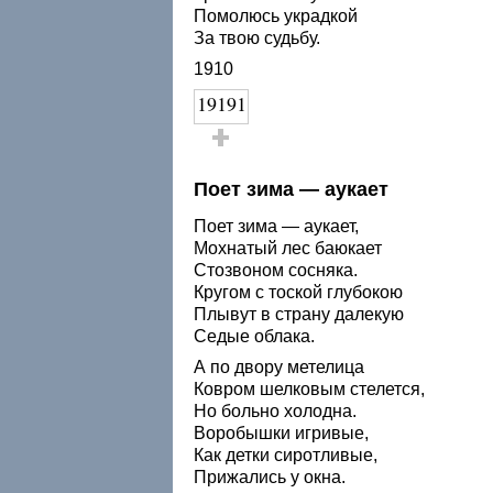
Помолюсь украдкой
За твою судьбу.
1910
19191
Голос за!
Поет зима — аукает
Поет зима — аукает,
Мохнатый лес баюкает
Стозвоном сосняка.
Кругом с тоской глубокою
Плывут в страну далекую
Седые облака.
А по двору метелица
Ковром шелковым стелется,
Но больно холодна.
Воробышки игривые,
Как детки сиротливые,
Прижались у окна.