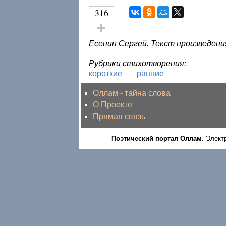
316
Голос за!
Есенин Сергей. Текст произведения
Рубрики стихотворения:
короткие
ранние
Оллам - тайна слова
О Проекте
Прямая связь
Поэтический портал Оллам
. Элект