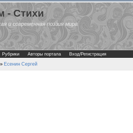
 - Стихи
кая и современная поэзия мира
Рубрики
Авторы портала
Вход/Регистрация
»
Есенин Сергей