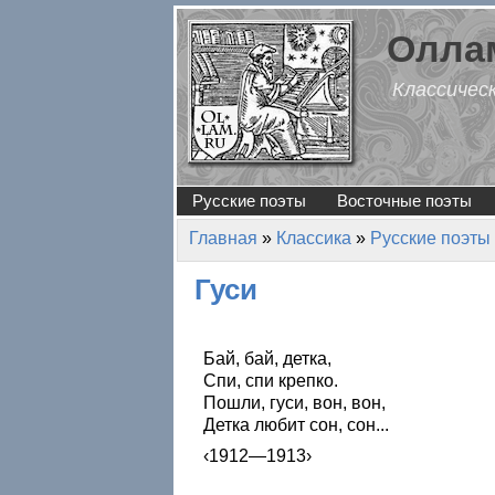
Перейти к основному содержанию
Оллам
Классичес
Русские поэты
Восточные поэты
Главная
»
Классика
»
Русские поэты
Вы здесь
Гуси
Бай, бай, детка,
Спи, спи крепко.
Пошли, гуси, вон, вон,
Детка любит сон, сон...
‹1912—1913›