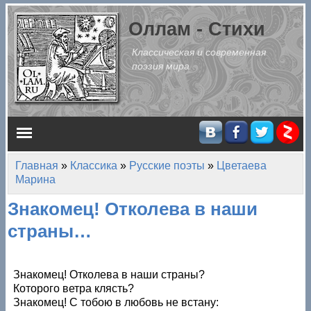
Перейти к основному содержанию
Оллам - Стихи
Классическая и современная
поэзия мира
Главное меню
Главная
»
Классика
»
Русские поэты
»
Цветаева
Вы здесь
Марина
Знакомец! Отколева в наши
страны…
Знакомец! Отколева в наши страны?
Которого ветра клясть?
Знакомец! С тобою в любовь не встану: