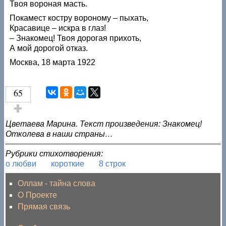
Твоя вороная масть.
Покамест костру вороному – пыхать,
Красавице – искра в глаз!
– Знакомец! Твоя дорогая прихоть,
А мой дорогой отказ.
Москва, 18 марта 1922
65
Голос за!
Цветаева Марина. Текст произведения: Знакомец!
Отколева в наши страны…
Рубрики стихотворения:
о любви
короткие
8 строк
Оллам - тайна слова
О Проекте
Прямая связь