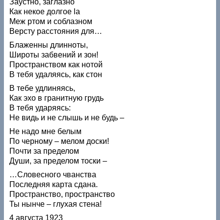
Заустно, заглазно
Как некое долгое la
Меж ртом и соблазном
Версту расстояния для…
Блаженны длинноты,
Широты забвений и зон!
Пространством как нотой
В тебя удаляясь, как стон
В тебе удлиняясь,
Как эхо в гранитную грудь
В тебя ударяясь:
Не видь и не слышь и не будь –
Не надо мне белым
По черному – мелом доски!
Почти за пределом
Души, за пределом тоски –
…Словесного чванства
Последняя карта сдана.
Пространство, пространство
Ты нынче – глухая стена!
4 августа 1923