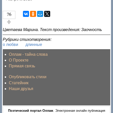
76
Голос за!
Цветаева Марина. Текст произведения: Заочность
Рубрики стихотворения:
о любви
длинные
Оллам - тайна слова
О Проекте
Прямая связь
Опубликовать стихи
Статейник
Наши друзья
Поэтический портал Оллам
. Электронная онлайн публикация