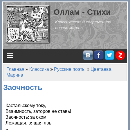
Перейти к основному содержанию
Оллам - Стихи
Классическая и современная
поэзия мира
Главное меню
Главная
»
Классика
»
Русские поэты
»
Цветаева
Вы здесь
Марина
Заочность
Кастальскому току,
Взаимность, заторов не ставь!
Заочность: за оком
Лежащая, вящая явь.