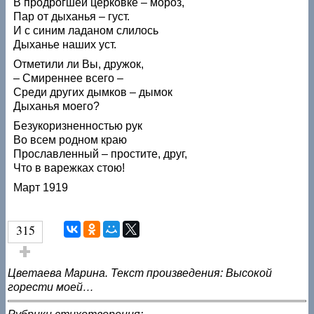
В продрогшей церковке – мороз,
Пар от дыханья – густ.
И с синим ладаном слилось
Дыханье наших уст.
Отметили ли Вы, дружок,
– Смиреннее всего –
Среди других дымков – дымок
Дыханья моего?
Безукоризненностью рук
Во всем родном краю
Прославленный – простите, друг,
Что в варежках стою!
Март 1919
315
Голос за!
Цветаева Марина. Текст произведения: Высокой
горести моей…