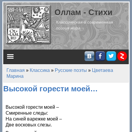
Перейти к основному содержанию
Оллам - Стихи
Классическая и современная
поэзия мира
Главное меню
Главная
»
Классика
»
Русские поэты
»
Цветаева
Вы здесь
Марина
Высокой горести моей…
Высокой горести моей –
Смиренные следы:
На синей варежке моей –
Две восковых слезы.