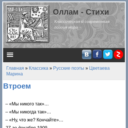
Перейти к основному содержанию
Оллам - Стихи
Классическая и современная
поэзия мира
Главное меню
Главная
»
Классика
»
Русские поэты
»
Цветаева
Вы здесь
Марина
Втроем
– «Мы никого так»…
– «Мы никогда так»…
– «Ну, что же? Кончайте»…
27-го декабря 1909