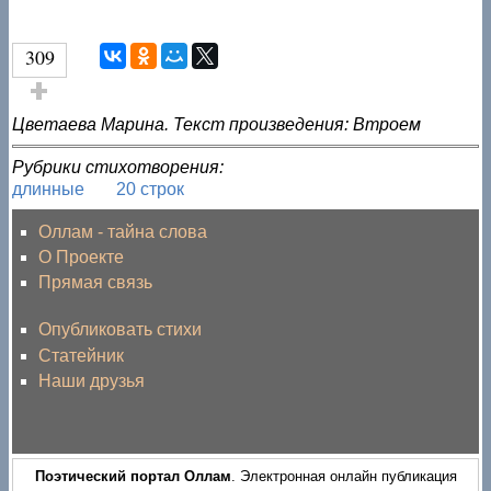
309
Голос за!
Цветаева Марина. Текст произведения: Втроем
Рубрики стихотворения:
длинные
20 строк
Оллам - тайна слова
О Проекте
Прямая связь
Опубликовать стихи
Статейник
Наши друзья
Поэтический портал Оллам
. Электронная онлайн публикация