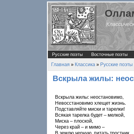
Перейти к основному содержанию
Оллам
Классичес
Русские поэты
Восточные поэты
Главная
»
Классика
»
Русские поэты
Вы здесь
Вскрыла жилы: нео
Вскрыла жилы: неостановимо,
Невосстановимо хлещет жизнь.
Подставляйте миски и тарелки!
Всякая тарелка будет – мелкой,
Миска – плоской,
Через край – и мимо –
В землю черную, питать тростник.