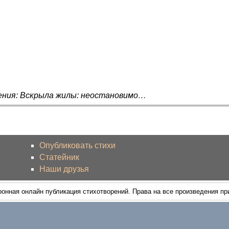
ения: Вскрыла жилы: неостановимо…
Опубликовать стихи
Статейник
Наши друзья
ронная онлайн публикация стихотворений. Права на все произведения п