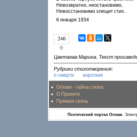
Невозвратно, неостановимо,
Невосстановимо хлещет стих.
6 января 1934
246
Голос за!
Цветаева Марина. Текст произвед
Рубрики стихотворения:
о смерти
короткие
Оллам - тайна слова
О Проекте
Прямая связь
Поэтический портал Оллам
. Элект