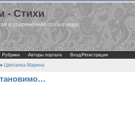
 - Стихи
кая и современная поэзия мира
Рубрики
Авторы портала
Вход/Регистрация
»
Цветаева Марина
становимо…