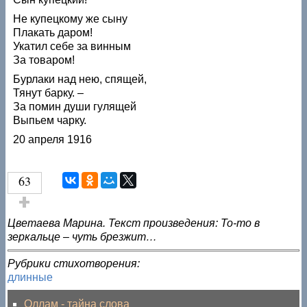
Не купецкому же сыну
Плакать даром!
Укатил себе за винным
За товаром!
Бурлаки над нею, спящей,
Тянут барку. –
За помин души гулящей
Выпьем чарку.
20 апреля 1916
63
Голос за!
Цветаева Марина. Текст произведения: То-то в
зеркальце – чуть брезжит…
Рубрики стихотворения:
длинные
Оллам - тайна слова