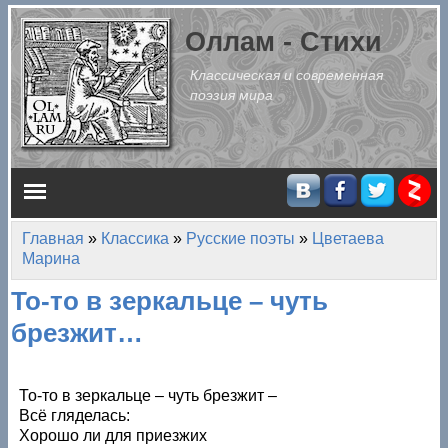
Перейти к основному содержанию
Оллам - Стихи
Классическая и современная
поэзия мира
Главное меню
Главная
»
Классика
»
Русские поэты
»
Цветаева
Вы здесь
Марина
То-то в зеркальце – чуть
брезжит…
То-то в зеркальце – чуть брезжит –
Всё гляделась:
Хорошо ли для приезжих