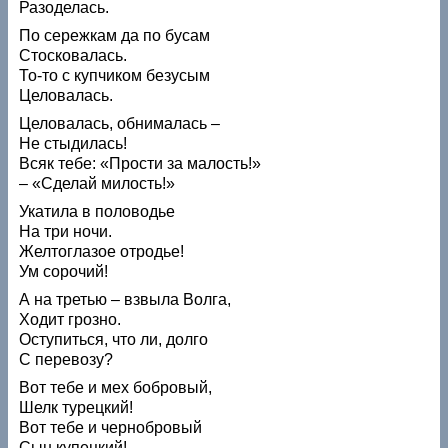
Разоделась.
По сережкам да по бусам
Стосковалась.
То-то с купчиком безусым
Целовалась.
Целовалась, обнималась –
Не стыдилась!
Всяк тебе: «Прости за малость!»
– «Сделай милость!»
Укатила в половодье
На три ночи.
Желтоглазое отродье!
Ум сорочий!
А на третью – взвыла Волга,
Ходит грозно.
Оступиться, что ли, долго
С перевозу?
Вот тебе и мех бобровый,
Шелк турецкий!
Вот тебе и чернобровый
Сын купецкий!