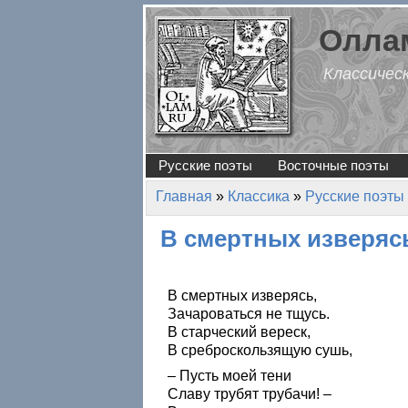
Перейти к основному содержанию
Оллам
Классичес
Русские поэты
Восточные поэты
Главная
»
Классика
»
Русские поэты
Вы здесь
В смертных изверя
В смертных изверясь,
Зачароваться не тщусь.
В старческий вереск,
В среброскользящую сушь,
– Пусть моей тени
Славу трубят трубачи! –