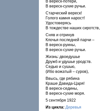
В вереск-потери,
В вереск-сухие ручьи.
Старческий вереск!
Голого камня нарост!
Удостоверясь
В тождестве наших сиротств,
Сняв и отринув
Клочья последней парчи –
В вереск-руины,
В вереск-сухие ручьи.
Жизнь: двоедушье
Дружб и удушье уродств.
Седью и сушью,
(Ибо вожатый – суров),
Ввысь, где рябина
Краше Давида-Царя!
В вереск-седины,
В вереск-сухие моря.
5 сентября 1922
Из цикла:
Деревья