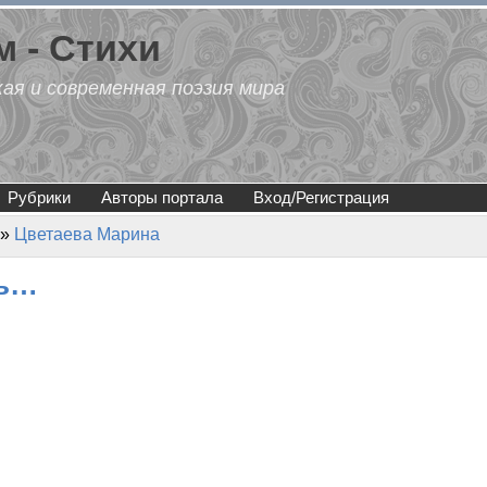
 - Стихи
кая и современная поэзия мира
Рубрики
Авторы портала
Вход/Регистрация
»
Цветаева Марина
сь…