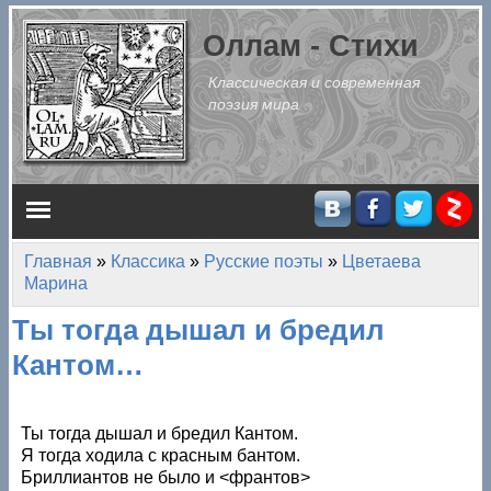
Перейти к основному содержанию
Оллам - Стихи
Классическая и современная
поэзия мира
Главное меню
Главная
»
Классика
»
Русские поэты
»
Цветаева
Вы здесь
Марина
Ты тогда дышал и бредил
Кантом…
Ты тогда дышал и бредил Кантом.
Я тогда ходила с красным бантом.
Бриллиантов не было и <франтов>