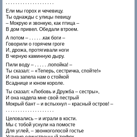
. . . . . . . . . . . . . . . . . . . .
Ели мы горох и чечевицу.
Ты однажды с улицы певицу
– Мокрую и звонкую, как птица –
В дом привел. Обедали втроем.
А потом – . . . . . .как боги –
Говорили о горячем гpoгe
И, дрожа, протягивали ноги
В черную каминную дыру.
Пили воду – . . . . . .попойка! –
Ты сказал: – «Теперь, сестричка, спойте!»
И она запела нам о стойкой
Всаднице и юном короле.
Ты сказал: «Любовь и Дружба – сестры»,
И она надела мне свой пестрый
Мокрый бант – и вспыхнул – красный остров! –
. . . . . . . . . . . . . . . . . . . .
Целовались – и играли в кости.
Мы с тобой уснули на помосте
Для углей, – звонкоголосой гостье
Уступив единственный тюфяк.