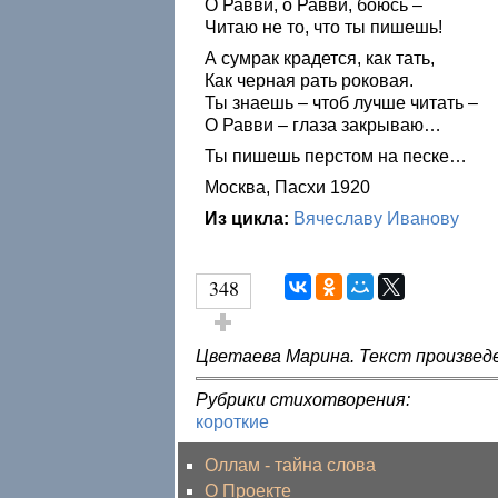
О Равви, о Равви, боюсь –
Читаю не то, что ты пишешь!
А сумрак крадется, как тать,
Как черная рать роковая.
Ты знаешь – чтоб лучше читать –
О Равви – глаза закрываю…
Ты пишешь перстом на песке…
Москва, Пасхи 1920
Из цикла:
Вячеславу Иванову
348
Голос за!
Цветаева Марина. Текст произведе
Рубрики стихотворения:
короткие
Оллам - тайна слова
О Проекте