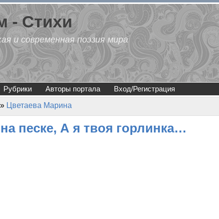
 - Стихи
кая и современная поэзия мира
Рубрики
Авторы портала
Вход/Регистрация
»
Цветаева Марина
а песке, А я твоя горлинка…