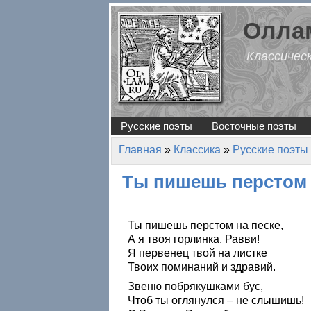
Перейти к основному содержанию
Оллам
Классичес
Русские поэты
Восточные поэты
Главная
»
Классика
»
Русские поэты
Вы здесь
Ты пишешь перстом н
Ты пишешь перстом на песке,
А я твоя горлинка, Равви!
Я первенец твой на листке
Твоих поминаний и здравий.
Звеню побрякушками бус,
Чтоб ты оглянулся – не слышишь!