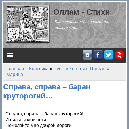
Перейти к основному содержанию
Оллам - Стихи
Классическая и современная
поэзия мира
Главное меню
Главная
»
Классика
»
Русские поэты
»
Цветаева
Вы здесь
Марина
Справа, справа – баран
круторогий…
Справа, справа – баран круторогий!
И сильны мои ноги.
Пожелайте мне доброй дороги,