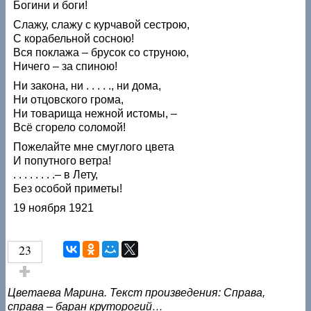
Богини и боги!
Слажу, слажу с курчавой сестрою,
С корабельной сосною!
Вся поклажа – брусок со струною,
Ничего – за спиною!
Ни закона, ни . . . . ., ни дома,
Ни отцовского грома,
Ни товарища нежной истомы, –
Всё сгорело соломой!
Пожелайте мне смуглого цвета
И попутного ветра!
. . . . . . . .– в Лету,
Без особой приметы!
19 ноября 1921
23
Голос за!
Цветаева Марина. Текст произведения: Справа,
справа – баран круторогий…