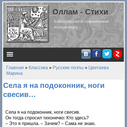
Перейти к основному содержанию
Оллам - Стихи
Классическая и современная
поэзия мира
Главное меню
Главная
»
Классика
»
Русские поэты
»
Цветаева
Вы здесь
Марина
Села я на подоконник, ноги
свесив…
Села я на подоконник, ноги свесив.
Он тогда спросил тихонечко: Кто здесь?
– Это я пришла. – Зачем? – Сама не знаю.