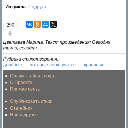
Из цикла:
Подруга
290
Голос за!
Цветаева Марина. Текст произведения: Сегодня
таяло, сегодня…
Рубрики стихотворения:
длинные
которые легко учатся
красивые
Оллам - тайна слова
О Проекте
Прямая связь
Опубликовать стихи
Статейник
Наши друзья