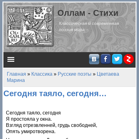
Перейти к основному содержанию
Оллам - Стихи
Классическая и современная
поэзия мира
Главное меню
Главная
»
Классика
»
Русские поэты
»
Цветаева
Вы здесь
Марина
Сегодня таяло, сегодня…
Сегодня таяло, сегодня
Я простояла у окна.
Взгляд отрезвленней, грудь свободней,
Опять умиротворена.