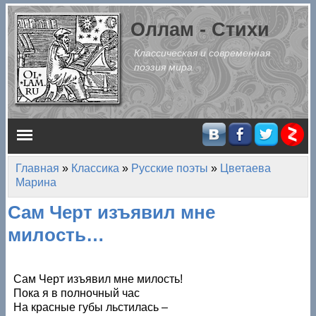
Перейти к основному содержанию
Оллам - Стихи
Классическая и современная
поэзия мира
Главное меню
Главная
»
Классика
»
Русские поэты
»
Цветаева
Вы здесь
Марина
Сам Черт изъявил мне
милость…
Сам Черт изъявил мне милость!
Пока я в полночный час
На красные губы льстилась –