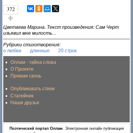
372
Голос за!
Цветаева Марина. Текст произведения: Сам Черт
изъявил мне милость…
Рубрики стихотворения:
о любви
длинные
20 строк
Оллам - тайна слова
О Проекте
Прямая связь
Опубликовать стихи
Статейник
Наши друзья
Поэтический портал Оллам
. Электронная онлайн публикация