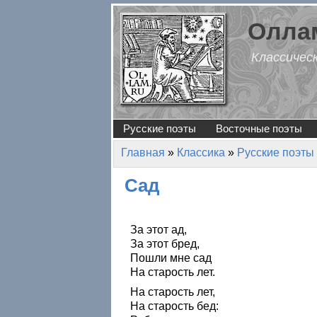
Перейти к основному содержанию
Оллам
Классичес
Русские поэты
Восточные поэты
Главная
»
Классика
»
Русские поэты
Вы здесь
Сад
За этот ад,
За этот бред,
Пошли мне сад
На старость лет.
На старость лет,
На старость бед: