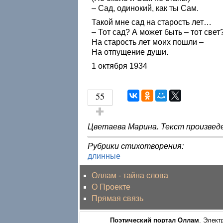
– Сад, одинокий, как ты Сам.
Такой мне сад на старость лет…
– Тот сад? А может быть – тот свет
На старость лет моих пошли –
На отпущение души.
1 октября 1934
55
Голос за!
Цветаева Марина. Текст произвед
Рубрики стихотворения:
длинные
Оллам - тайна слова
О Проекте
Прямая связь
Поэтический портал Оллам
. Элект