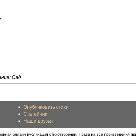
? –
ения: Сад
Опубликовать стихи
Статейник
Наши друзья
ронная онлайн публикация стихотворений. Права на все произведения п