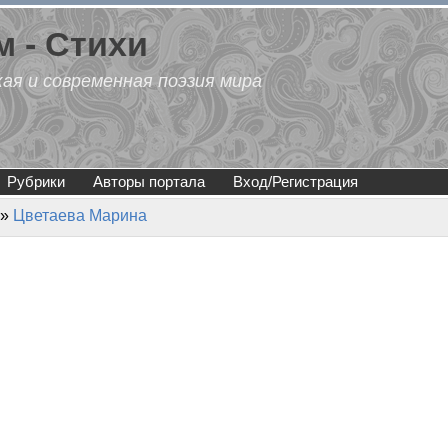
 - Стихи
кая и современная поэзия мира
Рубрики
Авторы портала
Вход/Регистрация
»
Цветаева Марина