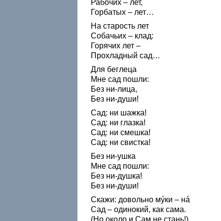
Рабочих – лет,
Горбатых – лет…
На старость лет
Собачьих – клад:
Горячих лет –
Прохладный сад…
Для беглеца
Мне сад пошли:
Без ни-лица,
Без ни-души!
Сад: ни шажка!
Сад: ни глазка!
Сад: ни смешка!
Сад: ни свистка!
Без ни-ушка
Мне сад пошли:
Без ни-душка!
Без ни-души!
Скажи: довольно мýки – нá
Сад – одинокий, как сама.
(Но около и Сам не стань!)