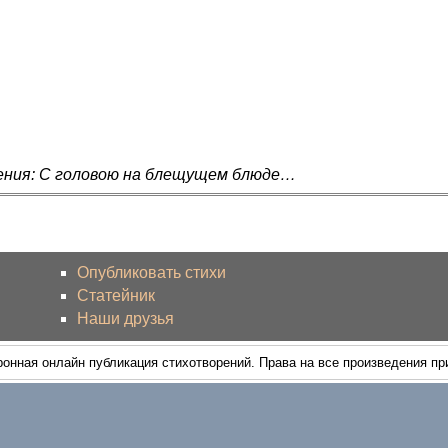
ения: С головою на блещущем блюде…
Опубликовать стихи
Статейник
Наши друзья
ронная онлайн публикация стихотворений. Права на все произведения п