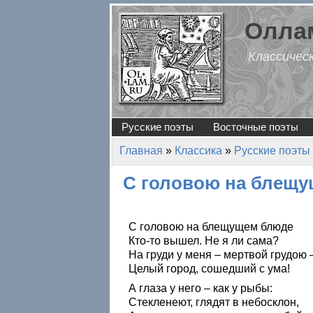
Перейти к основному содержанию
Оллам
Классичес
Русские поэты
Восточные поэты
Главная
»
Классика
»
Русские поэты
Вы здесь
С головою на блещ
С головою на блещущем блюде
Кто-то вышел. Не я ли сама?
На груди у меня – мертвой грудою 
Целый город, сошедший с ума!
А глаза у него – как у рыбы:
Стекленеют, глядят в небосклон,