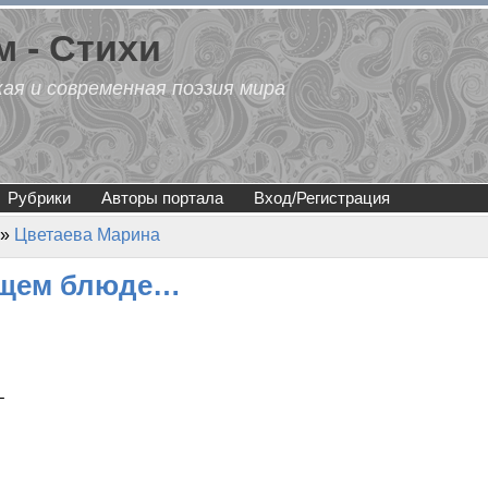
 - Стихи
кая и современная поэзия мира
Рубрики
Авторы портала
Вход/Регистрация
»
Цветаева Марина
ущем блюде…
–