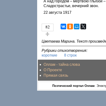
А над городом – мертвою глыбой –
Сладострастье, вечерний звон.
22 августа 1917
82
Голос за!
Цветаева Марина. Текст произвед
Рубрики стихотворения:
короткие
8 строк
Оллам - тайна слова
О Проекте
Прямая связь
Поэтический портал Оллам
. Элект