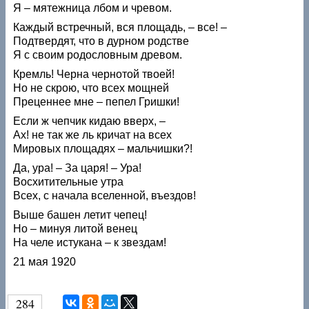
Я – мятежница лбом и чревом.
Каждый встречный, вся площадь, – все! –
Подтвердят, что в дурном родстве
Я с своим родословным древом.
Кремль! Черна чернотой твоей!
Но не скрою, что всех мощней
Преценнее мне – пепел Гришки!
Если ж чепчик кидаю вверх, –
Ах! не так же ль кричат на всех
Мировых площадях – мальчишки?!
Да, ура! – За царя! – Ура!
Восхитительные утра
Всех, с начала вселенной, въездов!
Выше башен летит чепец!
Но – минуя литой венец
На челе истукана – к звездам!
21 мая 1920
284