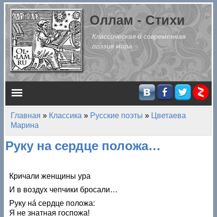
Перейти к основному содержанию
Оллам - Стихи
Классическая и современная
поэзия мира
Главное меню
Главная
»
Классика
»
Русские поэты
»
Цветаева
Вы здесь
Марина
Руку на сердце положа…
Кричали женщины ура
И в воздух чепчики бросали…
Руку нá сердце положа:
Я не знатная госпожа!