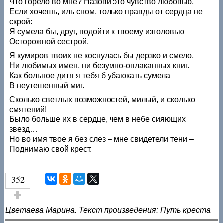
Что горело во мне? Назови это чувство любовью,
Если хочешь, иль сном, только правды от сердца не
скрой:
Я сумела бы, друг, подойти к твоему изголовью
Осторожной сестрой.
Я кумиров твоих не коснулась бы дерзко и смело,
Ни любимых имен, ни безумно-оплаканных книг.
Как больное дитя я тебя б убаюкать сумела
В неутешенный миг.
Сколько светлых возможностей, милый, и сколько
смятений!
Было больше их в сердце, чем в небе сияющих
звезд…
Но во имя твое я без слез – мне свидетели тени –
Поднимаю свой крест.
352
Голос за!
Цветаева Марина. Текст произведения: Путь креста