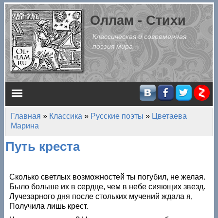
Перейти к основному содержанию
Оллам - Стихи
Классическая и современная
поэзия мира
Главное меню
Главная
»
Классика
»
Русские поэты
»
Цветаева
Вы здесь
Марина
Путь креста
Сколько светлых возможностей ты погубил, не желая.
Было больше их в сердце, чем в небе сияющих звезд.
Лучезарного дня после стольких мучений ждала я,
Получила лишь крест.