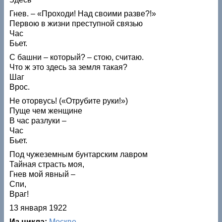
Гнев. – «Проходи! Над своими разве?!»
Первою в жизни преступной связью
Час
Бьет.
С башни – который? – стою, считаю.
Что ж это здесь за земля такая?
Шаг
Врос.
Не оторвусь! («Отрубите руки!»)
Пуще чем женщине
В час разлуки –
Час
Бьет.
Под чужеземным бунтарским лавром
Тайная страсть моя,
Гнев мой явный –
Спи,
Враг!
13 января 1922
Из цикла:
Москве