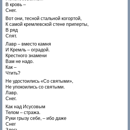
В кровь –
Снег.
Вот они, тесной стальной когортой,
К самой кремлевской стене приперты,
В ряд
Спят.
Лавр – вместо камня
И Кремль – оградой.
Крестного знамени
Вам не надо.
Как –
Чтить?
Не удостоились «Со святыми»,
Не упокоились со святыми.
Лавр.
Снег.
Как над Исусовым
Телом – стража.
Руки грызу себе, – ибо даже
Снег
Здесь