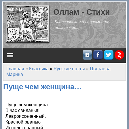
Перейти к основному содержанию
Оллам - Стихи
Классическая и современная
поэзия мира
Главное меню
Главная
»
Классика
»
Русские поэты
»
Цветаева
Вы здесь
Марина
Пуще чем женщина…
Пуще чем женщина
В час свиданья!
Лавроиссеченный,
Красной рванью
Исполосованный