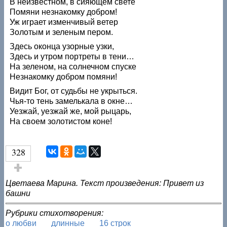
В неизвестном, в сияющем свете
Помяни незнакомку добром!
Уж играет изменчивый ветер
Золотым и зеленым пером.
Здесь оконца узорные узки,
Здесь и утром портреты в тени…
На зеленом, на солнечном спуске
Незнакомку добром помяни!
Видит Бог, от судьбы не укрыться.
Чья-то тень замелькала в окне…
Уезжай, уезжай же, мой рыцарь,
На своем золотистом коне!
328
Голос за!
Цветаева Марина. Текст произведения: Привет из
башни
Рубрики стихотворения:
о любви
длинные
16 строк