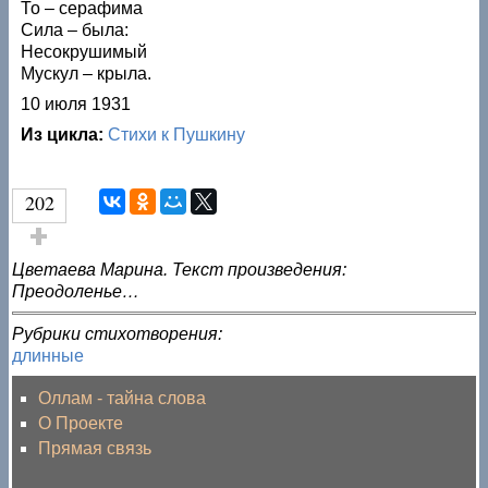
То – серафима
Сила – была:
Несокрушимый
Мускул – крыла.
10 июля 1931
Из цикла:
Стихи к Пушкину
202
Голос за!
Цветаева Марина. Текст произведения:
Преодоленье…
Рубрики стихотворения:
длинные
Оллам - тайна слова
О Проекте
Прямая связь