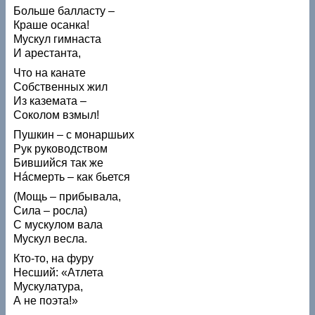
Больше балласту –
Краше осанка!
Мускул гимнаста
И арестанта,
Что на канате
Собственных жил
Из каземата –
Соколом взмыл!
Пушкин – с монаршьих
Рук руководством
Бившийся так же
Нáсмерть – как бьется
(Мощь – прибывала,
Сила – росла)
С мускулом вала
Мускул весла.
Кто-то, на фуру
Несший: «Атлета
Мускулатура,
А не поэта!»