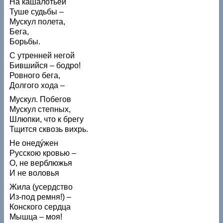
На кашалотьей
Туше судьбы –
Мускул полета,
Бега,
Борьбы.
С утренней негой
Бившийся – бодро!
Ровного бега,
Долгого хода –
Мускул. Побегов
Мускул степных,
Шлюпки, что к брегу
Тщится сквозь вихрь.
Не онедýжен
Русскою кровью –
О, не верблюжья
И не воловья
Жила (усердство
Из-под ремня!) –
Конского сердца
Мышца – моя!