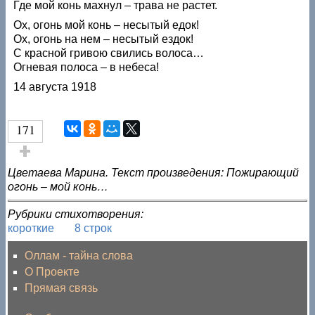
Где мой конь махнул – трава не растет.
Ох, огонь мой конь – несытый едок!
Ох, огонь на нем – несытый ездок!
С красной гривою свились волоса…
Огневая полоса – в небеса!
14 августа 1918
171
Голос за!
Цветаева Марина. Текст произведения: Пожирающий
огонь – мой конь…
Рубрики стихотворения:
короткие
8 строк
Оллам - тайна слова
О Проекте
Прямая связь