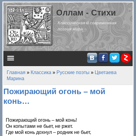
Перейти к основному содержанию
Оллам - Стихи
Классическая и современная
поэзия мира
Главное меню
Главная
»
Классика
»
Русские поэты
»
Цветаева
Вы здесь
Марина
Пожирающий огонь – мой
конь…
Пожирающий огонь – мой конь!
Он копытами не бьет, не ржет.
Где мой конь дохнул – родник не бьет,