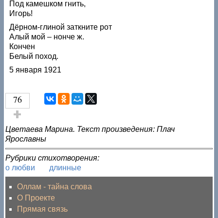
Под камешком гнить,
Игорь!
Дёрном-глиной заткните рот
Алый мой – нонче ж.
Кончен
Белый поход.
5 января 1921
76
Голос за!
Цветаева Марина. Текст произведения: Плач
Ярославны
Рубрики стихотворения:
о любви
длинные
Оллам - тайна слова
О Проекте
Прямая связь