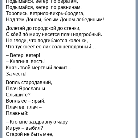
Подымайся, ветер, по оврагам,
Подымайся, ветер, по равнинам,
Торопись, ветрило-вихрь-бродяга,
Над тем Доном, белым Доном лебединым!
Долетай до городской до стенки,
С кóей пó миру несется плач надгробный.
Не гляди, что подгибаются коленки,
Что тускнеет ее лик солнцеподобный…
– Ветер, ветер!
– Княгиня, весть!
Князь твой мертвый лежит –
За честь!
Вопль стародавний,
Плач Ярославны –
Слышите?
Вопль ее – ярый,
Плач ее, плач –
Плавный:
– Кто мне заздравную чару
Из рук – выбил?
Старой не быть мне,