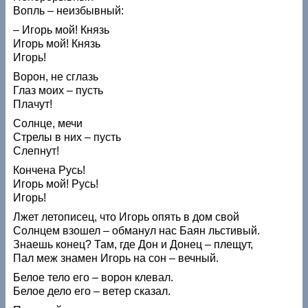
Вопль – неизбывный:
– Игорь мой! Князь
Игорь мой! Князь
Игорь!
Ворон, не сглазь
Глаз моих – пусть
Плачут!
Солнце, мечи
Стрелы в них – пусть
Слепнут!
Кончена Русь!
Игорь мой! Русь!
Игорь!
Лжет летописец, что Игорь опять в дом свой
Солнцем взошел – обманул нас Баян льстивый.
Знаешь конец? Там, где Дон и Донец – плещут,
Пал меж знамен Игорь на сон – вечный.
Белое тело его – ворон клевал.
Белое дело его – ветер сказал.