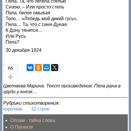
Пела. Та, что летела степью
Сизою. – Или просто степь
Пела, белое омывая
Тело… «Лебедь мой дикий гусь»,
Пела… Та, что с синя-Дуная
К Дону тянется…
Или Русь
Пела?
30 декабря 1924
66
Голос за!
Цветаева Марина. Текст произведения: Пела рана в
груди у князя…
Рубрики стихотворения:
короткие
12 строк
Оллам - тайна слова
О Проекте