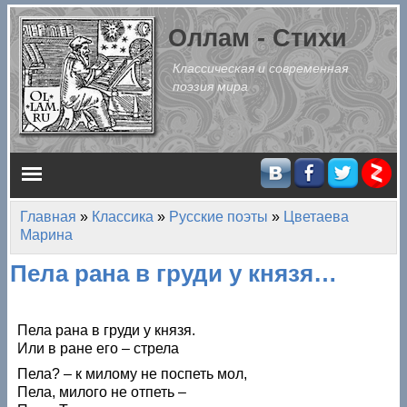
Перейти к основному содержанию
Оллам - Стихи
Классическая и современная
поэзия мира
Главное меню
Главная
»
Классика
»
Русские поэты
»
Цветаева
Вы здесь
Марина
Пела рана в груди у князя…
Пела рана в груди у князя.
Или в ране его – стрела
Пела? – к милому не поспеть мол,
Пела, милого не отпеть –