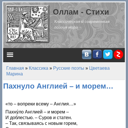
Перейти к основному содержанию
Оллам - Стихи
Классическая и современная
поэзия мира
Главное меню
Главная
»
Классика
»
Русские поэты
»
Цветаева
Вы здесь
Марина
Пахнуло Англией – и морем…
«то – вопреки всему – Англия…»
Пахнýло Англией – и морем –
И доблестью. – Суров и статен.
– Так, связываясь с новым горем,