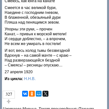
Смеюсь, как юнга на канате
Смеется в час великой бури,
Наедине с господним гневом,
В блаженной, обезьяньей дури
Пляша над пенящимся зевом.
Упорны эти руки, – прочен
Канат, – привык к морской метели!
И сердце доблестно, – а впрочем,
Не всем же умирать в постели!
И вот, весь холод тьмы беззвездной
Вдохнув – на самой мачте – с краю –
Над разверзающейся бездной
– Смеясь! – ресницы опускаю…
27 апреля 1920
Из цикла:
Н.Н.B.
327
Голос за!
Цветаева Марина. Текст произведения: Пахнуло