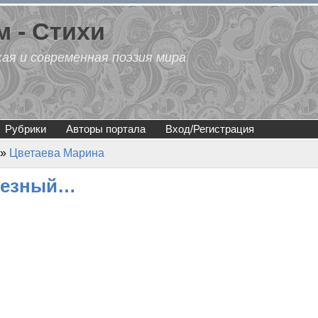
 - Стихи
кая и современная поэзия мира
Рубрики
Авторы портала
Вход/Регистрация
»
Цветаева Марина
лезный…