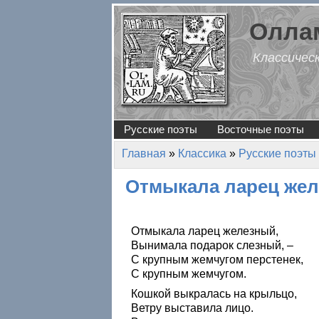
Перейти к основному содержанию
Оллам
Классичес
Русские поэты
Восточные поэты
Главная
»
Классика
»
Русские поэты
Вы здесь
Отмыкала ларец же
Отмыкала ларец железный,
Вынимала подарок слезный, –
С крупным жемчугом перстенек,
С крупным жемчугом.
Кошкой выкралась на крыльцо,
Ветру выставила лицо.