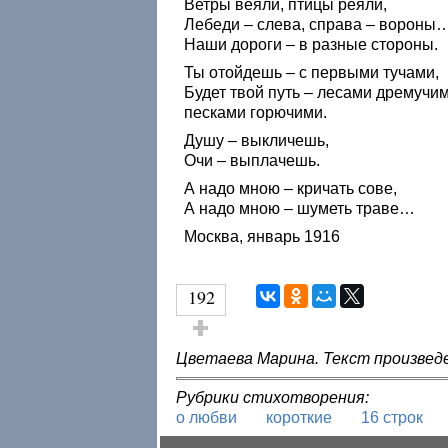
Ветры веяли, птицы реяли,
Лебеди – слева, справа – вороны
Наши дороги – в разные стороны.
Ты отойдешь – с первыми тучами,
Будет твой путь – лесами дремучим
песками горючими.
Душу – выкличешь,
Очи – выплачешь.
А надо мною – кричать сове,
А надо мною – шуметь траве…
Москва, январь 1916
192
Голос за!
Цветаева Марина. Текст произве
Рубрики стихотворения:
о любви
короткие
16 строк