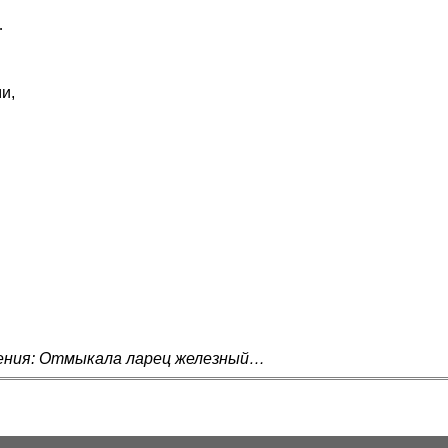
…
и,
дения: Отмыкала ларец железный…