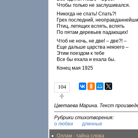
Чтобы только не заслушивался.
Никогда не спать! Спать?!
Грех последний, неоправданнейш
Птиц, летящих вспять, вспять
По пятам деревьев падающих!
Чтоб не ночь, не две! – две?! –
Еще дальше царства некоего –
Этим поездом к тебе
Все бы ехала и ехала бы.
Конец мая 1925
104
Голос за!
Цветаева Марина. Текст произвед
Рубрики стихотворения:
о любви
длинные
Оллам - тайна слова