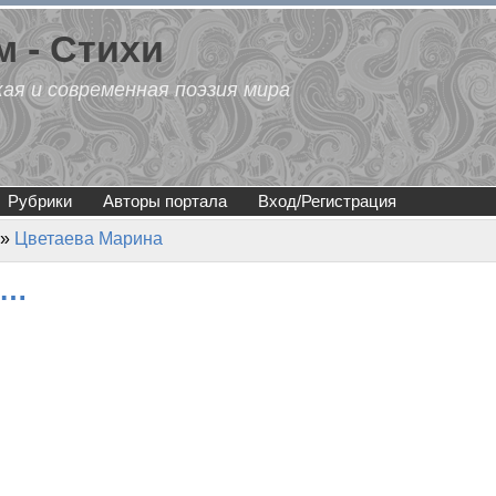
 - Стихи
кая и современная поэзия мира
Рубрики
Авторы портала
Вход/Регистрация
»
Цветаева Марина
л…