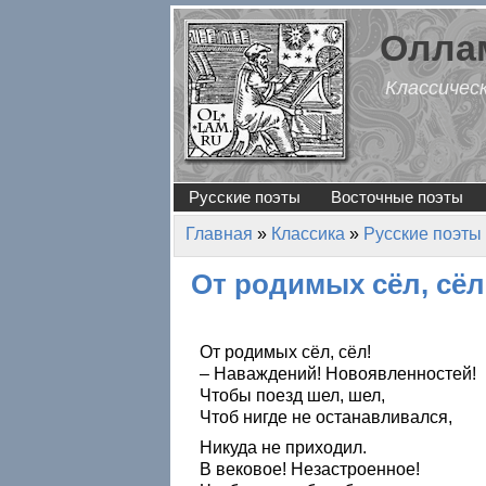
Перейти к основному содержанию
Оллам
Классичес
Русские поэты
Восточные поэты
Главная
»
Классика
»
Русские поэты
Вы здесь
От родимых сёл, сё
От родимых сёл, сёл!
– Наваждений! Новоявленностей!
Чтобы поезд шел, шел,
Чтоб нигде не останавливался,
Никуда не приходил.
В вековое! Незастроенное!