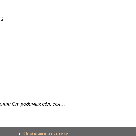
ий…
ения: От родимых сёл, сёл…
Опубликовать стихи