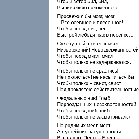
Чтобы ветер бил, бил,
Выбивалкою соломенною
Просвежил бы мозг, мозг
– Всё осевшее и плесенное! –
Чтобы поезд нёс, нёс,
Быстрей лебедя, как в песенке…
Сухопутный шквал, шквал!
Низвержений! Невоздержанностей
Чтобы поезд мчал, мчал,
Чтобы только не задерживался.
Чтобы только не срастись!
Не поклясться! не насытиться бы!
Чтобы только – свист, свист
Над проклятою действительностью
Феодальных нив! Глыб
Первозданных! незахватанностей!
Чтобы поезд шиб, шиб,
Чтобы только не засматривался
На родимых мест, мест
Августейшие засушенности!
Всё едино: Пешт, – Брест –