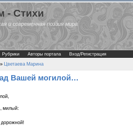
 - Стихи
кая и современная поэзия мира
Рубрики
Авторы портала
Вход/Регистрация
»
Цветаева Марина
над Вашей могилой…
лой,
, милый:
 дорожной!