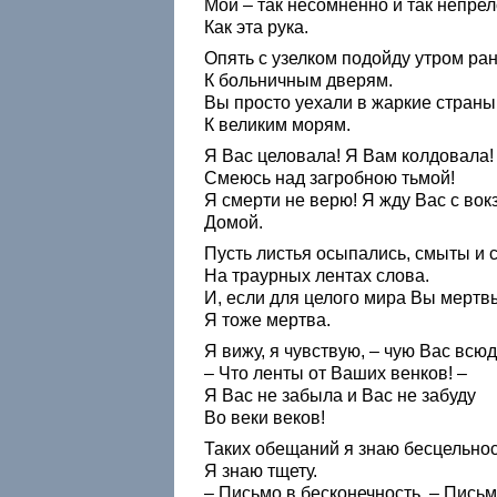
Мой – так несомненно и так непре
Как эта рука.
Опять с узелком подойду утром ра
К больничным дверям.
Вы просто уехали в жаркие страны
К великим морям.
Я Вас целовала! Я Вам колдовала!
Смеюсь над загробною тьмой!
Я смерти не верю! Я жду Вас с вок
Домой.
Пусть листья осыпались, смыты и 
На траурных лентах слова.
И, если для целого мира Вы мертв
Я тоже мертва.
Я вижу, я чувствую, – чую Вас всюд
– Что ленты от Ваших венков! –
Я Вас не забыла и Вас не забуду
Во веки веков!
Таких обещаний я знаю бесцельнос
Я знаю тщету.
– Письмо в бесконечность. – Пись