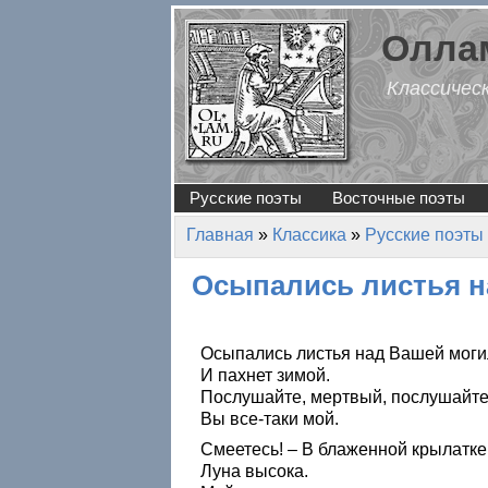
Перейти к основному содержанию
Оллам
Классичес
Русские поэты
Восточные поэты
Главная
»
Классика
»
Русские поэты
Вы здесь
Осыпались листья 
Осыпались листья над Вашей моги
И пахнет зимой.
Послушайте, мертвый, послушайте
Вы все-таки мой.
Смеетесь! – В блаженной крылатке
Луна высока.