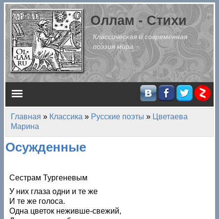
Перейти к основному содержанию
Оллам - Стихи
Классическая и современная
поэзия мира
Главное меню
Главная
»
Классика
»
Русские поэты
»
Цветаева
Вы здесь
Марина
Осужденные
Сестрам Тургеневым
У них глаза одни и те же
И те же голоса.
Одна цветок неживше-свежий,