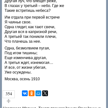
Другая луч, что блещет реже,
В глазах у третьей – небо. Где же
Такие встретишь небеса?
Им отдала при первой встрече
Я чаянье свое.
Одна глядит, как тают свечи,
Другая вся в капризной речи,
А третьей так поникли плечи,
Что плачешь за нее.
Одна, безмолвием пугая,
Под игом тишины;
Еще изменчива другая,
А третья ждет, изнемогая…
И все, от жизни убегая,
Уже осуждены.
Москва, осень 1910
354
Голос за!