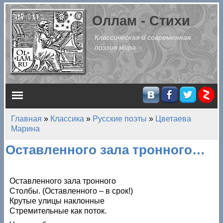
Перейти к основному содержанию
Оллам - Стихи
Классическая и современная
поэзия мира
Главное меню
Главная
»
Классика
»
Русские поэты
»
Цветаева
Вы здесь
Марина
Оставленного зала тронного…
Оставленного зала тронного
Столбы. (Оставленного – в срок!)
Крутые улицы наклонные
Стремительные как поток.