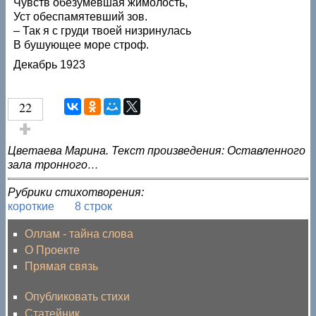
Чувств обезумевшая жимолость,
Уст обеспамятевший зов.
– Так я с груди твоей низринулась
В бушующее море строф.
Декабрь 1923
22
Голос за!
Цветаева Марина. Текст произведения: Оставленного
зала тронного…
Рубрики стихотворения:
короткие
8 строк
Оллам - тайна слова
О Проекте
Прямая связь
Опубликовать стихи
Статейник