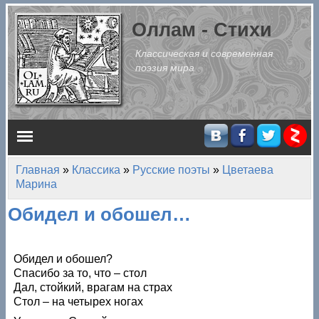
Перейти к основному содержанию
Оллам - Стихи
Классическая и современная
поэзия мира
Главное меню
Главная
»
Классика
»
Русские поэты
»
Цветаева
Вы здесь
Марина
Обидел и обошел…
Обидел и обошел?
Спасибо за то, что – стол
Дал, стойкий, врагам на страх
Стол – на четырех ногах