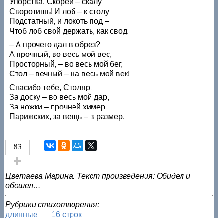
Упорства. Скорей – скалу
Своротишь! И лоб – к столу
Подстатный, и локоть под –
Чтоб лоб свой держать, как свод.
– А прочего дал в обрез?
А прочный, во весь мой вес,
Просторный, – во весь мой бег,
Стол – вечный – на весь мой век!
Спасибо тебе, Столяр,
За доску – во весь мой дар,
За ножки – прочней химер
Парижских, за вещь – в размер.
83
Голос за!
Цветаева Марина. Текст произведения: Обидел и
обошел…
Рубрики стихотворения:
длинные
16 строк