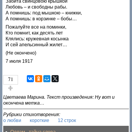
Забита свинцовою крышкой
Любовь – и свободны рабы.
А помнишь: под мышкою – книжки,
А помнишь: в корзинке – бобы…
Пожалуйте все на поминки,
Кто помнит, как десять лет
Клялись: кружевная косынка
И сей апельсинный жилет…
(Не окончено)
7 июля 1917
71
Голос за!
Цветаева Марина. Текст произведения: Ну вот и
окончена метка…
Рубрики стихотворения:
о любви
короткие
12 строк
Оллам - тайна слова