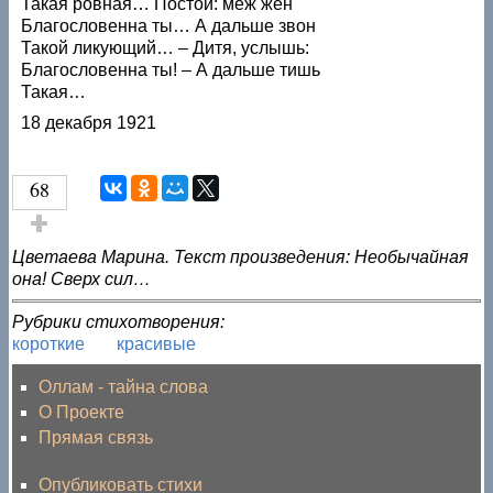
Такая ровная… Постой: меж жен
Благословенна ты… А дальше звон
Такой ликующий… – Дитя, услышь:
Благословенна ты! – А дальше тишь
Такая…
18 декабря 1921
68
Голос за!
Цветаева Марина. Текст произведения: Необычайная
она! Сверх сил…
Рубрики стихотворения:
короткие
красивые
Оллам - тайна слова
О Проекте
Прямая связь
Опубликовать стихи