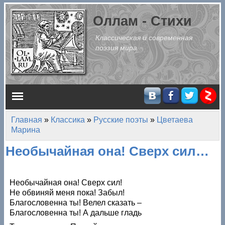
Перейти к основному содержанию
Оллам - Стихи
Классическая и современная
поэзия мира
Главное меню
Главная
»
Классика
»
Русские поэты
»
Цветаева
Вы здесь
Марина
Необычайная она! Сверх сил…
Необычайная она! Сверх сил!
Не обвиняй меня пока! Забыл!
Благословенна ты! Велел сказать –
Благословенна ты! А дальше гладь