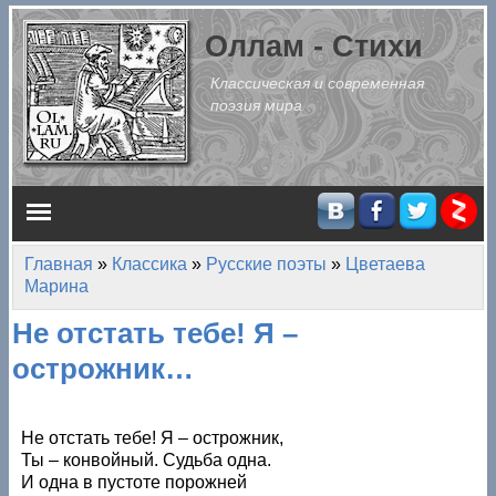
Перейти к основному содержанию
Оллам - Стихи
Классическая и современная
поэзия мира
Главное меню
Главная
»
Классика
»
Русские поэты
»
Цветаева
Вы здесь
Марина
Не отстать тебе! Я –
острожник…
Не отстать тебе! Я – острожник,
Ты – конвойный. Судьба одна.
И одна в пустоте порожней