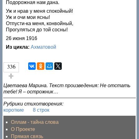
Подорожная нам дана.
Уж и нрав у меня спокойный!
Уж и очи мои ясны!
Отпусти-ка меня, конвойный,
Прогуляться до той сосны!
26 июня 1916
Из цикла:
Ахматовой
336
Голос за!
Цветаева Марина. Текст произведения: Не отстать
тебе! Я – острожник…
Рубрики стихотворения:
короткие
8 строк
Оллам - тайна слова
О Проекте
Прямая связь