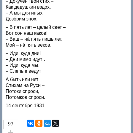
– Докучен твой стих –
Как дедушкин вздох.
– А мы для иных
Дозóрим эпох.
– В пять лет – целый свет –
Вот сон наш каков!
– Ваш – нá пять лишь лет.
Мой – нá пять веков.
– Иди, куда дни!
– Дни мимо идут…
– Иди, куда мы.
– Слепые ведут.
А быть или нет
Стихам на Руси –
Потоки спроси,
Потомков спроси.
14 сентября 1931
97