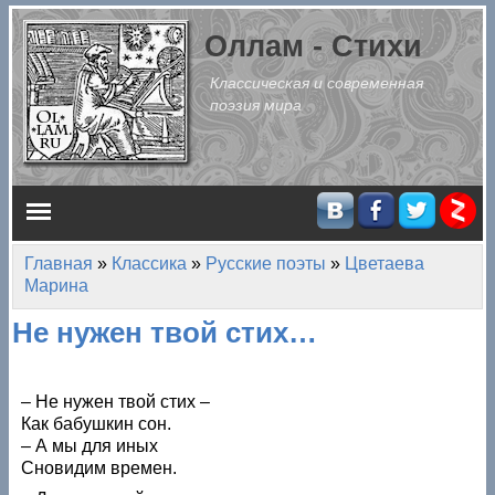
Перейти к основному содержанию
Оллам - Стихи
Классическая и современная
поэзия мира
Главное меню
Главная
»
Классика
»
Русские поэты
»
Цветаева
Вы здесь
Марина
Не нужен твой стих…
– Не нужен твой стих –
Как бабушкин сон.
– А мы для иных
Сновидим времен.