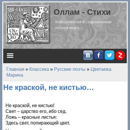
Перейти к основному содержанию
Оллам - Стихи
Классическая и современная
поэзия мира
Главное меню
Главная
»
Классика
»
Русские поэты
»
Цветаева
Вы здесь
Марина
Не краской, не кистью…
Не краской, не кистью!
Свет – царство его, ибо сед.
Ложь – красные листья:
Здесь свет, попирающий цвет.