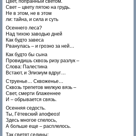
Цвет, попранный светом.
Свет – цвету пятою на грудь.
Не в этом, не в этом
ли: тайна, и сила и суть
Осеннего леса?
Над тихою заводью дней
Как будто завеса
Рванулась – и грозно за ней…
Как будто бы сына
Провидишь сквозь ризу разлук –
Слова: Палестина
Встают, и Элизиум вдруг…
Струенье… Сквоженье…
Сквозь трепетов мелкую вязь –
Свет, смерти блаженнее
И – обрывается связь.
Осенняя седость.
Ты, Гётевский апофеоз!
Здесь многое спелось,
А больше еще – расплелось.
Так светят седины: