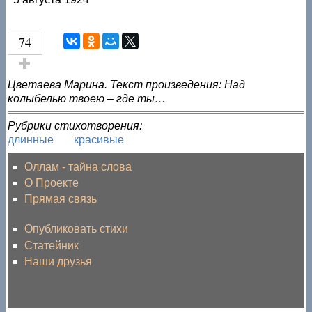
74
Голос за!
Цветаева Марина. Текст произведения: Над
колыбелью твоею – где ты…
Рубрики стихотворения:
длинные
красивые
Оллам - тайна слова
О Проекте
Прямая связь
Опубликовать стихи
Статейник
Наши друзья