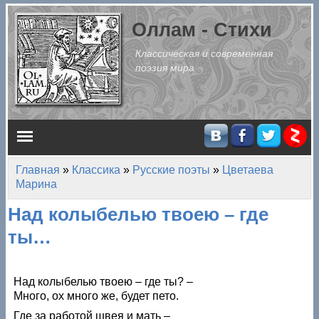
Перейти к основному содержанию
Оллам - Стихи
Классическая и современная
поэзия мира
Главное меню
Главная
»
Классика
»
Русские поэты
»
Цветаева
Вы здесь
Марина
Над колыбелью твоею – где
ты…
Над колыбелью твоею – где ты? –
Много, ох много же, будет пето.
Где за работой швея и мать –