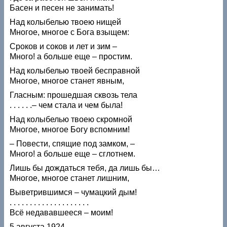
Басен и песен не занимать!
Над колыбелью твоею нищей
Многое, многое с Бога взыщем:
Сроков и соков и лет и зим –
Много! а больше еще – простим.
Над колыбелью твоей бесправной
Многое, многое станет явным,
Гласным: прошедшая сквозь тела
. . . . . .– чем стала и чем была!
Над колыбелью твоею скромной
Многое, многое Богу вспомним!
– Повести, спящие под замком, –
Много! а больше еще – сглотнем.
Лишь бы дождаться тебя, да лишь бы…
Многое, многое станет лишним,
Выветрившимся – чумацкий дым!
. . . . . . . . . . . . . . . . . . . .
Всё недававшееся – моим!
5 августа 1924