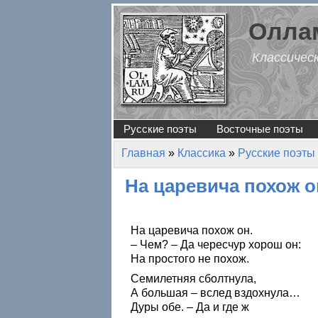
Перейти к основному содержанию
Оллам
Классичес
Русские поэты
Восточные поэты
Главная
»
Классика
»
Русские поэты
Вы здесь
На царевича похож 
На царевича похож он.
– Чем? – Да чересчур хорош он:
На простого не похож.
Семилетняя сболтнула,
А большая – вслед вздохнула…
Дуры обе. – Да и где ж