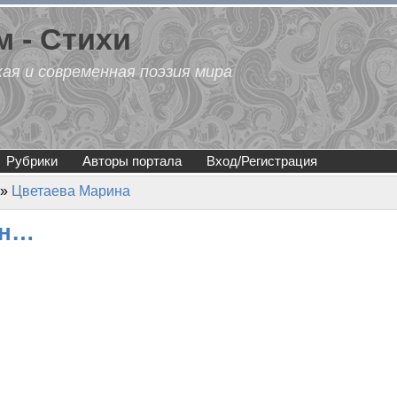
 - Стихи
кая и современная поэзия мира
Рубрики
Авторы портала
Вход/Регистрация
»
Цветаева Марина
он…