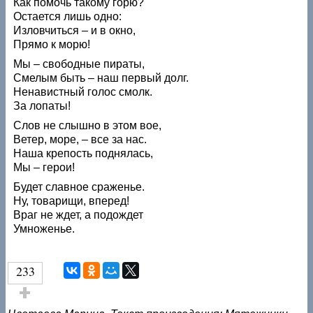
Как помочь такому горю?
Остается лишь одно:
Изловчиться – и в окно,
Прямо к морю!
Мы – свободные пираты,
Смелым быть – наш первый долг.
Ненавистный голос смолк.
За лопаты!
Слов не слышно в этом вое,
Ветер, море, – все за нас.
Наша крепость поднялась,
Мы – герои!
Будет славное сраженье.
Ну, товарищи, вперед!
Враг не ждет, а подождет
Умноженье.
233
Голос за!