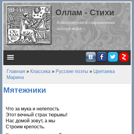
Перейти к основному содержанию
Оллам - Стихи
Классическая и современная
поэзия мира
Главное меню
Главная
»
Классика
»
Русские поэты
»
Цветаева
Вы здесь
Марина
Мятежники
Что за мука и нелепость
Этот вечный страх тюрьмы!
Нас домой зовут, а мы
Строим крепость.