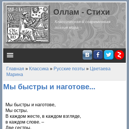
Перейти к основному содержанию
Оллам - Стихи
Классическая и современная
поэзия мира
Главное меню
Главная
»
Классика
»
Русские поэты
»
Цветаева
Вы здесь
Марина
Мы быстры и наготове...
Мы быстры и наготове,
Мы остры.
В каждом жесте, в каждом взгляде,
в каждом слове. –
Две сестры.